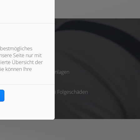
 bestmögliches
sere Seite nur mit
ierte Übersicht der
ie können Ihre
Garantieanspruch neuer Anlagen
usfällen vor
en Versicherungsschutz bei Folgeschäden
n