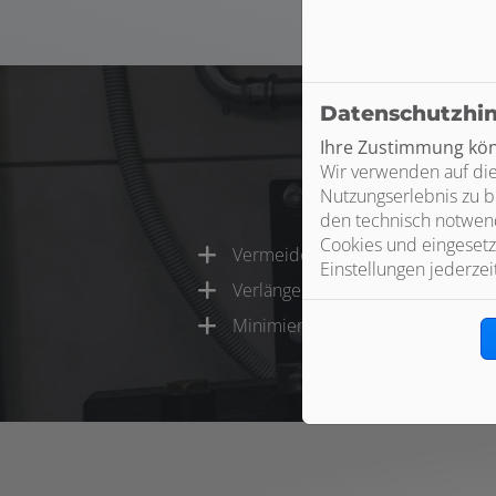
Datenschutzhi
Ihre Zustimmung könn
Wir verwenden auf die
Nutzungserlebnis zu b
den technisch notwend
Cookies und eingesetz
Vermeiden Sie hohe Heizkosten 
Einstellungen jederzei
Verlängern Sie die Lebensdauer 
Minimieren Sie den Schadstoffau