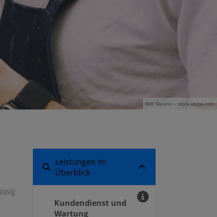
Bild: SkyLine – stock.adobe.com
Leistungen im
Überblick
ässig
Kundendienst und
Wartung