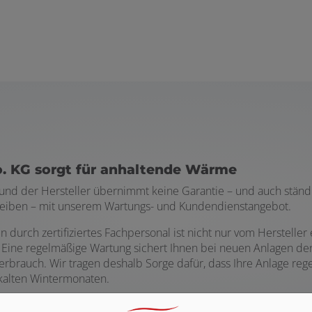
. KG sorgt für anhaltende Wärme
s und der Hersteller übernimmt keine Garantie – und auch ständi
bleiben – mit unserem Wartungs- und Kundendienstangebot.
 durch zertifiziertes Fachpersonal ist nicht nur vom Herstell
Eine regelmäßige Wartung sichert Ihnen bei neuen Anlagen den
rbrauch. Wir tragen deshalb Sorge dafür, dass Ihre Anlage reg
 kalten Wintermonaten.