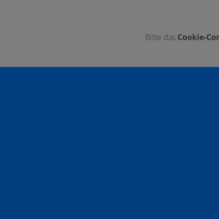
Bitte das
Cookie-Con
Footer - Kontaktdaten und Öffnungszei