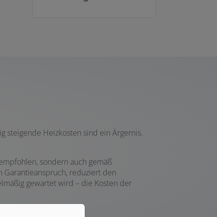
g steigende Heizkosten sind ein Ärgernis.
er empfohlen, sondern auch gemäß
 Garantieanspruch, reduziert den
elmäßig gewartet wird – die Kosten der