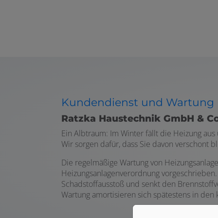
Kundendienst und Wartung
Ratzka Haustechnik GmbH & Co
Ein Albtraum: Im Winter fällt die Heizung au
Wir sorgen dafür, dass Sie davon verschont 
Die regelmäßige Wartung von Heizungsanlagen
Heizungsanlagenverordnung vorgeschrieben. 
Schadstoffausstoß und senkt den Brennstoffve
Wartung amortisieren sich spätestens in den